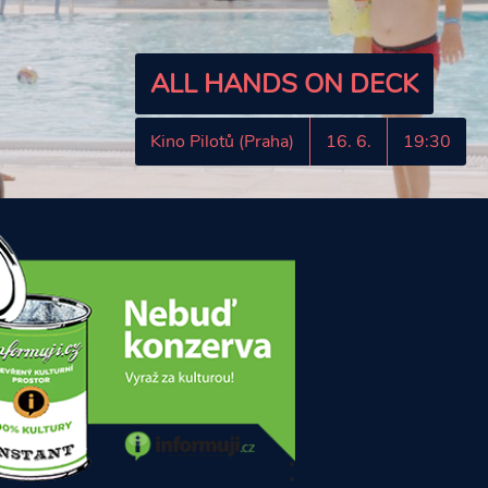
ALL HANDS ON DECK
Kino Pilotů (Praha)
16. 6.
19:30