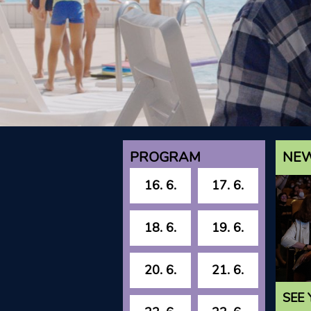
PROGRAM
NE
16. 6.
17. 6.
18. 6.
19. 6.
20. 6.
21. 6.
SEE 