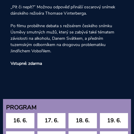
„Pít či nepít?” Možnou odpověď přináší oscarový snímek
dánského režiséra Thomase Vinterberga.
Po filmu proběhne debata s režisérem českého snímku
Úsměvy smutných mužů, který se zabývá také tématem
závislosti na alkoholu, Danem Svátkem, a předním
tuzemským odborníkem na drogovou problematiku
Jindřichem Vobořilem.
Vstupné: zdarma
PROGRAM
16. 6.
17. 6.
18. 6.
19. 6.